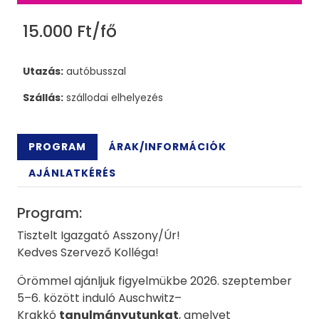
15.000 Ft/fő
Utazás:
autóbusszal
Szállás:
szállodai elhelyezés
PROGRAM
ÁRAK/INFORMÁCIÓK
AJÁNLATKÉRÉS
Program:
Tisztelt Igazgató Asszony/Úr!
Kedves Szervező Kolléga!
Örömmel ajánljuk figyelmükbe 2026. szeptember
5–6. között induló Auschwitz–
Krakkó
tanulmányutunkat
, amelyet