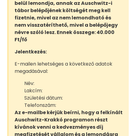
belül lemondja, annak az Auschwitz-i
tábor belépőjének költségét meg kell
fizetnie, mivel az nem lemondható és
nem visszatéríthető, mivel a belépőjegy
névre szóló lesz. Ennek összege: 40.000
Ft/fő
Jelentkezés:
E-mailen lehetséges a következő adatok
megadásával:
Név:
Lakcím:
Születési dátum:
Telefonszám:
Az e-mailbe kérjük beírni, hogy a felkínált
Auschwitz-Krakkó programon részt
kívánok venni a kedvezményes díj
megfizetését vállalom és a lemondásra