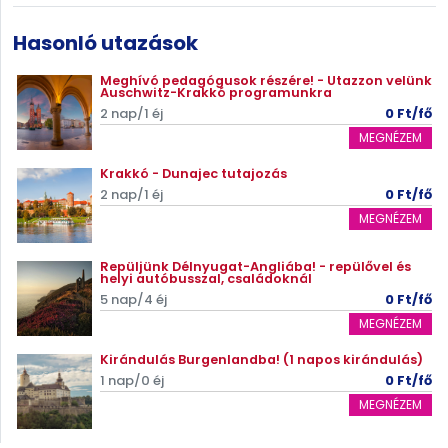
Hasonló utazások
Meghívó pedagógusok részére! - Utazzon velünk
Auschwitz-Krakkó programunkra
2 nap/1 éj
0 Ft/fő
MEGNÉZEM
Krakkó - Dunajec tutajozás
2 nap/1 éj
0 Ft/fő
MEGNÉZEM
Repüljünk Délnyugat-Angliába! - repülővel és
helyi autóbusszal, családoknál
5 nap/4 éj
0 Ft/fő
MEGNÉZEM
Kirándulás Burgenlandba! (1 napos kirándulás)
1 nap/0 éj
0 Ft/fő
MEGNÉZEM