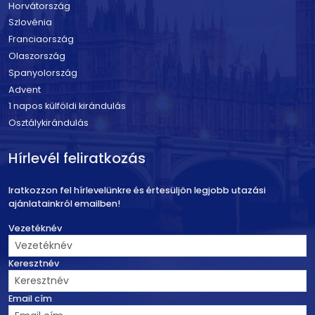
Horvátország
Szlovénia
Franciaország
Olaszország
Spanyolország
Advent
1 napos külföldi kirándulás
Osztálykirándulás
Hírlevél feliratkozás
Iratkozzon fel hírlevelünkre és értesüljön legjobb utazási
ajánlatainkról emailben!
Vezetéknév
Keresztnév
Email cím