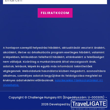
Felelősség vállalás
A honlapon szereplő helyesírási hibákért, aktualitását vesztett árakért,
akciókért, illetve az árkalkulációs program esetleges hibáiért, valamint
a képekben, leírásokban fellelhető hibákért, eltérésekért a felelősséget
nem vállaljuk. Kizárólag a munkatársaink által visszaigazolt árak,
adatok, leírások, képek és egyéb más információ tekinthetőek
véglegesnek. Weboldalunk használata közben megadott, azonosításra
alkalmas, személyes adatok begyűjtése és feldolgozása megfelel az
érvényes adatvédelmi előírásoknak.
Adatkezelési Tájékoztatónkat itt
olvashatja.
Copyright
Copyright © Challenge Hungary Kft (Engedélyszám: U-000305) -
2026 Developed by