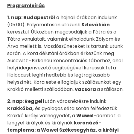
Programleírás
1. nap:
Budapestről
a hajnali órákban indulunk
(05:00). Folyamatosan utazunk
Szlovákián
keresztül. Útközben megcsodáljuk a Fátra és a
Tátra vonulatait, valamint elhaladunk Zólyom és
Árva mellett is. Mosdószüneteket is tartunk utunk
során. A kora délutáni órákban érkezünk meg
Auscwitz -Birkenau koncentrációs táborhoz, ahol
helyi idegenvezető segítségével keressük fel a
Holocaust leghírhedtebb és legtragikusabb
helyszínét. Kora este elfoglaljuk szállásunkat egy
Krakkó melletti szállodában,
vacsora
a szálláson.
2. nap: Reggeli
után városnézésre indulnk
Krakkóba,
és gyalogos séta során felfedezzük
Krakkó királyi várnegyedét, a
Wawel
-dombot: a
lengyel királyok és királynők
koronázó-
temploma: a Wawel Székesegyház, a királyi