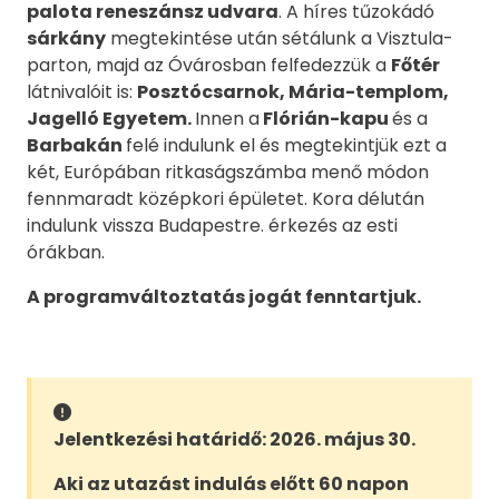
palota reneszánsz udvara
. A híres tűzokádó
sárkány
megtekintése után sétálunk a Visztula-
parton, majd az Óvárosban felfedezzük a
Főtér
látnivalóit is:
Posztócsarnok, Mária-templom,
Jagelló Egyetem.
Innen a
Flórián-kapu
és a
Barbakán
felé indulunk el és megtekintjük ezt a
két, Európában ritkaságszámba menő módon
fennmaradt középkori épületet. Kora délután
indulunk vissza Budapestre. érkezés az esti
órákban.
A programváltoztatás jogát fenntartjuk.
Jelentkezési határidő: 2026. május 30.
Aki az utazást indulás előtt 60 napon