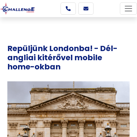
Repüljünk Londonba! - Dél-
angliai kitérővel mobile
home-okban
Képgaléria