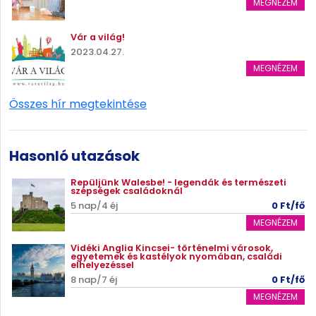
MEGNÉZEM
Vár a világ!
2023.04.27.
MEGNÉZEM
Összes hír megtekintése
Hasonló utazások
Repüljünk Walesbe! - legendák és természeti
szépségek családoknál
5 nap/4 éj
0 Ft/fő
MEGNÉZEM
Vidéki Anglia Kincsei- történelmi városok,
egyetemek és kastélyok nyomában, családi
elhelyezéssel
8 nap/7 éj
0 Ft/fő
MEGNÉZEM