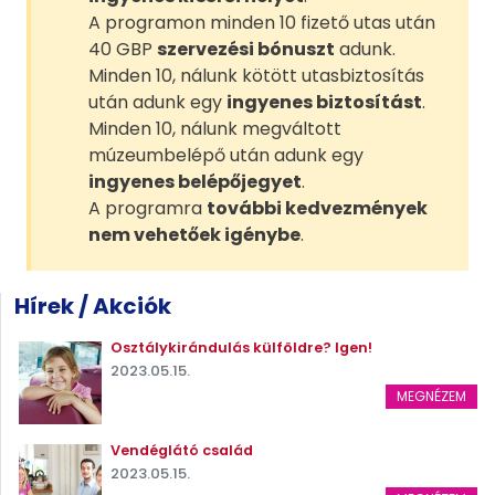
A programon minden 10 fizető utas után
40 GBP
szervezési bónuszt
adunk.
Minden 10, nálunk kötött utasbiztosítás
után adunk egy
ingyenes biztosítást
.
Minden 10, nálunk megváltott
múzeumbelépő után adunk egy
ingyenes belépőjegyet
.
A programra
további kedvezmények
nem vehetőek igénybe
.
Hírek / Akciók
Osztálykirándulás külföldre? Igen!
2023.05.15.
MEGNÉZEM
Vendéglátó család
2023.05.15.