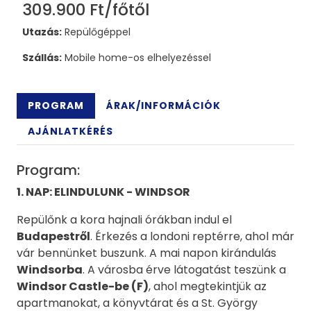
309.900 Ft/főtől
Utazás:
Repülőgéppel
Szállás:
Mobile home-os elhelyezéssel
PROGRAM
ÁRAK/INFORMÁCIÓK
AJÁNLATKÉRÉS
Program:
1. NAP: ELINDULUNK - WINDSOR
Repülőnk a kora hajnali órákban indul el
Budapestről
. Érkezés a londoni reptérre, ahol már
vár bennünket buszunk. A mai napon kirándulás
Windsorba
. A városba érve látogatást teszünk a
Windsor Castle-be (F)
, ahol megtekintjük az
apartmanokat, a könyvtárat és a St. György