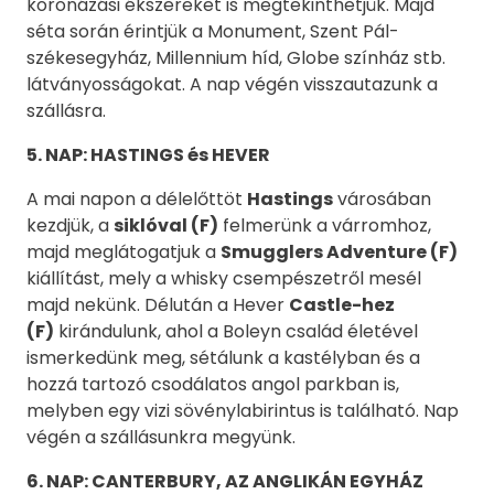
koronázási ékszereket is megtekinthetjük. Majd
séta során érintjük a Monument, Szent Pál-
székesegyház, Millennium híd, Globe színház stb.
látványosságokat. A nap végén visszautazunk a
szállásra.
5. NAP: HASTINGS és HEVER
A mai napon a délelőttöt
Hastings
városában
kezdjük, a
siklóval (F)
felmerünk a várromhoz,
majd meglátogatjuk a
Smugglers Adventure (F)
kiállítást, mely a whisky csempészetről mesél
majd nekünk. Délután a Hever
Castle-hez
(F)
kirándulunk, ahol a Boleyn család életével
ismerkedünk meg, sétálunk a kastélyban és a
hozzá tartozó csodálatos angol parkban is,
melyben egy vizi sövénylabirintus is található. Nap
végén a szállásunkra megyünk.
6. NAP: CANTERBURY, AZ ANGLIKÁN EGYHÁZ