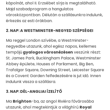
kápolnát, ahol II. Erzsébet sírja is megtalálható.
Majd szabadprogram a hangulatos
városközpontban. Délután a szállásunkra indulunk,
érkezés az esti órákban.
2. NAP: A WESTMINSTER-NEGYED SZÉPSÉGEI
Ma reggel London szívébe, a Westminster-
negyedbe utazunk, ahol egész napos, kellemes
tempójú
gyalogos városnézésen
veszünk részt:
St. James Park, Buckingham Palace, Westminster
Abbey épülete, Houses of Parliament, Big Ben,
Trafalgar Square, Downing Street, Leicester Square
és a Covent Garden felfedezésére is jut idő. Innen
indulunk vissza a szállásra.
3. NAP: DÉL-ANGLIAI ÍZELÍTŐ
Ma
Brighton
-ba, az angol Riviéra fővárosába
utazunk, ahol megtekintjük a világhírű
Royal