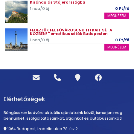
Kirándulás Stájerországba
1 nap/0 éj
0 Ft/fő
MEGNÉZEM
FEDEZZÜK FEL FŐVÁROSUNK TITKAIT SÉTA
KÖZBEN! Tematikus séták Budapesten
1 nap/0 éj
0 Ft/fő
MEGNÉZEM
Elérhetőségek
Böngésszen kedvére aktuális ajánlataink közül, ismerjen meg
bennünket, szolgáltatásainkat, útjainkat és autóbuszainkat!
1064 Budapest, Izabella utca 78. fsz.2