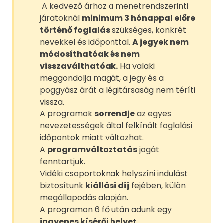
A kedvező árhoz a menetrendszerinti
járatoknál
minimum 3 hónappal előre
történő foglalás
szükséges, konkrét
nevekkel és időponttal.
A jegyek nem
módosíthatóak és nem
visszaválthatóak.
Ha valaki
meggondolja magát, a jegy és a
poggyász árát a légitársaság nem téríti
vissza.
A programok
sorrendje
az egyes
nevezetességek által felkínált foglalási
időpontok miatt változhat.
A
programváltoztatás
jogát
fenntartjuk.
Vidéki csoportoknak helyszíni indulást
biztosítunk
kiállási díj
fejében, külön
megállapodás alapján.
A programon 6 fő után adunk egy
ingyenes kísérői helyet
.