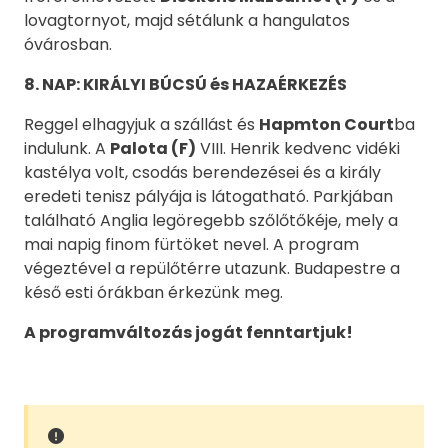
lovagtornyot, majd sétálunk a hangulatos
óvárosban.
8. NAP: KIRÁLYI BÚCSÚ és HAZAÉRKEZÉS
Reggel elhagyjuk a szállást és
Hapmton Court
ba
indulunk. A
Palota (F)
VIII. Henrik kedvenc vidéki
kastélya volt, csodás berendezései és a király
eredeti tenisz pályája is látogatható. Parkjában
található Anglia legöregebb szőlőtőkéje, mely a
mai napig finom fürtöket nevel. A program
végeztével a repülőtérre utazunk. Budapestre a
késő esti órákban érkezünk meg.
A programváltozás jogát fenntartjuk!