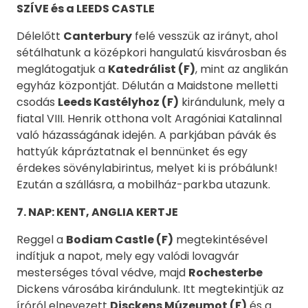
SZÍVE és a LEEDS CASTLE
Délelőtt
Canterbury
felé vesszük az irányt, ahol
sétálhatunk a középkori hangulatú kisvárosban és
meglátogatjuk a
Katedrálist (F)
, mint az anglikán
egyház központját. Délután a Maidstone melletti
csodás
Leeds Kastélyhoz (F)
kirándulunk, mely a
fiatal VIII. Henrik otthona volt Aragóniai Katalinnal
való házasságának idején. A parkjában pávák és
hattyúk kápráztatnak el bennünket és egy
érdekes sövénylabirintus, melyet ki is próbálunk!
Ezután a szállásra, a mobilház-parkba utazunk.
7. NAP: KENT, ANGLIA KERTJE
Reggel a
Bodiam Castle (F)
megtekintésével
indítjuk a napot, mely egy valódi lovagvár
mesterséges tóval védve, majd
Rochesterbe
Dickens városába kirándulunk. Itt megtekintjük az
íróról elnevezett
Disckens Múzeumot (F)
és a