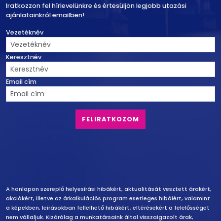
Iratkozzon fel hírlevelünkre és értesüljön legjobb utazási
ajánlatainkról emailben!
Vezetéknév
Keresztnév
Email cím
Felelősség vállalás
A honlapon szereplő helyesírási hibákért, aktualitását vesztett árakért,
akciókért, illetve az árkalkulációs program esetleges hibáiért, valamint
a képekben, leírásokban fellelhető hibákért, eltérésekért a felelősséget
nem vállaljuk. Kizárólag a munkatársaink által visszaigazolt árak,