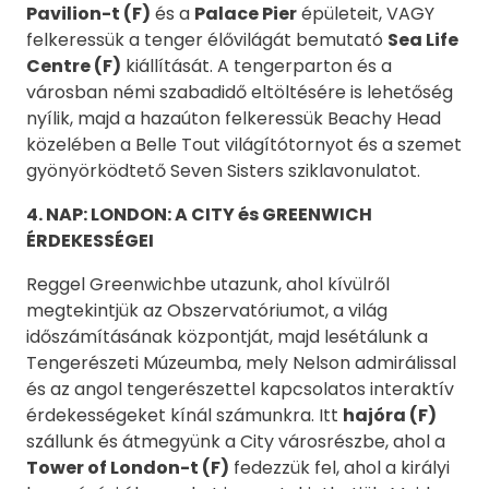
Pavilion-t (F)
és a
Palace Pier
épületeit, VAGY
felkeressük a tenger élővilágát bemutató
Sea Life
Centre (F)
kiállítását. A tengerparton és a
városban némi szabadidő eltöltésére is lehetőség
nyílik, majd a hazaúton felkeressük Beachy Head
közelében a Belle Tout világítótornyot és a szemet
gyönyörködtető Seven Sisters sziklavonulatot.
4. NAP: LONDON: A CITY és GREENWICH
ÉRDEKESSÉGEI
Reggel Greenwichbe utazunk, ahol kívülről
megtekintjük az Obszervatóriumot, a világ
időszámításának központját, majd lesétálunk a
Tengerészeti Múzeumba, mely Nelson admirálissal
és az angol tengerészettel kapcsolatos interaktív
érdekességeket kínál számunkra. Itt
hajóra (F)
szállunk és átmegyünk a City városrészbe, ahol a
Tower of London-t (F)
fedezzük fel, ahol a királyi