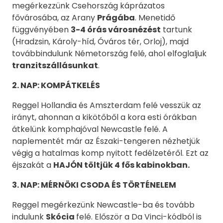
megérkezzünk Csehország káprázatos
fővárosába, az Arany
Prágába
. Menetidő
függvényében
3-4 órás városnézést
tartunk
(Hradzsin, Károly-híd, Óváros tér, Orloj), majd
továbbindulunk Németország felé, ahol elfoglaljuk
tranzitszállásunkat
.
2
. NAP:
KOMPÁTKELÉS
Reggel Hollandia és Amszterdam felé vesszük az
irányt, ahonnan a kikötőből a kora esti órákban
átkelünk komphajóval Newcastle felé. A
naplementét már az Északi-tengeren nézhetjük
végig a hatalmas komp nyitott fedélzetéről. Ezt az
éjszakát a
HAJÓN töltjük 4 fős kabinokban.
3
. NAP:
MÉRNÖKI CSODA ÉS TÖRTÉNELEM
Reggel megérkezünk Newcastle-ba és tovább
indulunk
Skócia
felé. Először a Da Vinci-kódból is