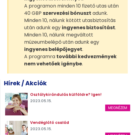
A programon minden 10 fizető utas után
40 GBP
szervezési bónuszt
adunk.
Minden 10, nálunk kötött utasbiztosítás
után adunk egy
ingyenes biztosítást
.
Minden 10, nálunk megváltott
múzeumbelépő után adunk egy
ingyenes belépőjegyet
.
A programra
további kedvezmények
nem vehetőek igénybe
.
Hírek / Akciók
Osztálykirándulás külföldre? Igen!
2023.05.15.
MEGNÉZEM
Vendéglátó család
2023.05.15.