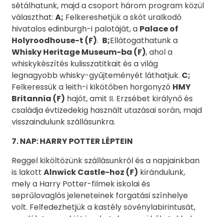
sétálhatunk, majd a csoport három program közül
választhat:
A;
Felkereshetjük a skót uralkodó
hivatalos edinburgh-i palotáját, a
Palace of
Holyroodhouse-t (F)
.
B;
Ellátogathatunk a
Whisky Heritage Museum-ba (F)
, ahol a
whiskykészítés kulisszatitkait és a világ
legnagyobb whisky-gyűjteményét láthatjuk.
C;
Felkeressük a leith-i kikötőben horgonyzó
HMY
Britannia (F)
hajót, amit II. Erzsébet királynő és
családja évtizedekig használt utazásai során, majd
visszaindulunk szállásunkra.
7. NAP: HARRY POTTER LÉPTEIN
Reggel kiköltözünk szállásunkról és a napjainkban
is lakott
Alnwick Castle-hoz (F)
kirándulunk,
mely a Harry Potter-filmek iskolai és
seprűlovaglós jeleneteinek forgatási színhelye
volt. Felfedezhetjük a kastély sövénylabirintusát,