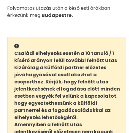
Folyamatos utazás után a késő esti órákban
érkezünk meg
Budapestre.
Családi elhelyezés esetén a 10 tanuló / 1
kísérő arányon felül további felnőtt utas
kizárólag a külföldi partner előzetes
jóváhagyásával csatlakozhat a
csoporthoz. Kérjük, hogy felnőtt utas
jelentkezésének elfogadása előtt minden
esetben vegyék fel velünk a kapcsolatot,
hogy egyeztethessünk a külföldi
partnerrel és a fogadócsaládokkal az
elhelyezés lehetőségéről.
Amennyiben a felnőtt utas
jelentkezéséről előzetesen nem kapunk