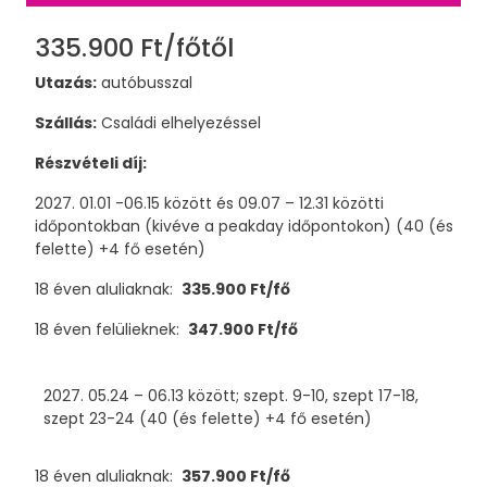
335.900 Ft/főtől
Utazás:
autóbusszal
Szállás:
Családi elhelyezéssel
Részvételi díj:
2027. 01.01 -06.15 között és 09.07 – 12.31 közötti
időpontokban (kivéve a peakday időpontokon) (40 (és
felette) +4 fő esetén)
18 éven aluliaknak:
335.900 Ft/fő
18 éven felülieknek:
347.900 Ft/fő
2027. 05.24 – 06.13 között; szept. 9-10, szept 17-18,
szept 23-24 (40 (és felette) +4 fő esetén)
18 éven aluliaknak:
357.900 Ft/fő