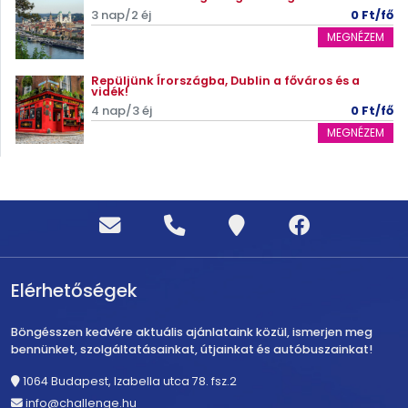
3 nap/2 éj
0 Ft/fő
MEGNÉZEM
Repüljünk Írországba, Dublin a főváros és a
vidék!
4 nap/3 éj
0 Ft/fő
MEGNÉZEM
Elérhetőségek
Böngésszen kedvére aktuális ajánlataink közül, ismerjen meg
bennünket, szolgáltatásainkat, útjainkat és autóbuszainkat!
1064 Budapest, Izabella utca 78. fsz.2
info@challenge.hu