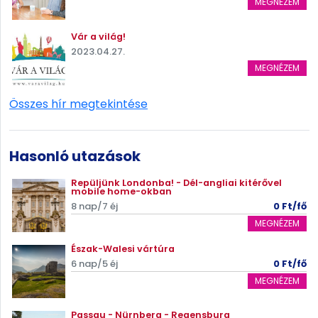
MEGNÉZEM
Vár a világ!
2023.04.27.
MEGNÉZEM
Összes hír megtekintése
Hasonló utazások
Repüljünk Londonba! - Dél-angliai kitérővel
mobile home-okban
8 nap/7 éj
0 Ft/fő
MEGNÉZEM
Észak-Walesi vártúra
6 nap/5 éj
0 Ft/fő
MEGNÉZEM
Passau - Nürnberg - Regensburg