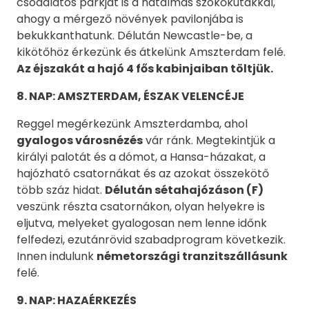
csodálatos parkját is a hatalmas szökőkutakkal,
ahogy a mérgező növények pavilonjába is
bekukkanthatunk. Délután Newcastle-be, a
kikötőhöz érkezünk és átkelünk Amszterdam felé.
Az éjszakát a hajó 4 fős kabinjaiban töltjük.
8. NAP: AMSZTERDAM, ÉSZAK VELENCÉJE
Reggel megérkezünk Amszterdamba, ahol
gyalogos városnézés
vár ránk. Megtekintjük a
királyi palotát és a dómot, a Hansa-házakat, a
hajózható csatornákat és az azokat összekötő
több száz hidat.
Délután sétahajózáson (F)
veszünk részta csatornákon, olyan helyekre is
eljutva, melyeket gyalogosan nem lenne időnk
felfedezi, ezutánrövid szabadprogram következik.
Innen indulunk
németországi tranzitszállásunk
felé.
9. NAP: HAZAÉRKEZÉS