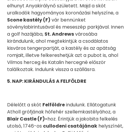
elhunyt Anyakirálynő született. Majd a skót
uralkodók hagyományos koronázási helyszíne, a
Scone kastély (F)
vár bennünket
sövénylabirintusával és meseszép parkjával. Innen
a golf hazájába,
St. Andrews
városába
kirándulunk, ahol megtekintjük a csodálatos
kisváros tengerpartját, a kastély és az apátság
romjait, illetve felkereshetjük azt a pubot is, ahol
Vilmos herceg és Katalin hercegné először
találkoztak. Indulunk vissza a szállásra.
5
. NAP: KIRÁNDULÁS A FELFÖLDRE
Délelőtt a skót
Felföldre
indulunk. Ellátogatunk
Atholl grófjának hófehér szellemkastélyához, a
Blair Castle (F)-
hoz. Érintjük a jakobita felkelés
utolsó, 1746-os
cullodeni csatájának
helyszínét,