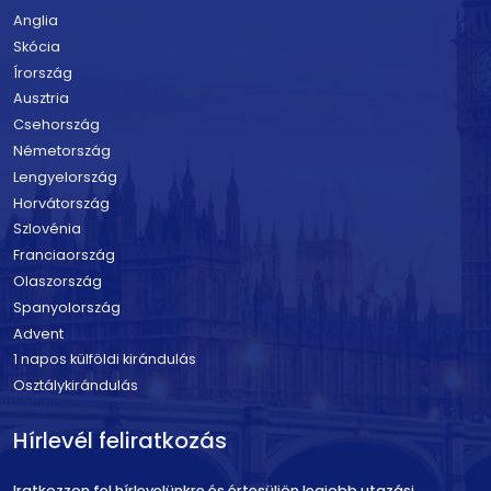
Anglia
Skócia
Írország
Ausztria
Csehország
Németország
Lengyelország
Horvátország
Szlovénia
Franciaország
Olaszország
Spanyolország
Advent
1 napos külföldi kirándulás
Osztálykirándulás
Hírlevél feliratkozás
Iratkozzon fel hírlevelünkre és értesüljön legjobb utazási