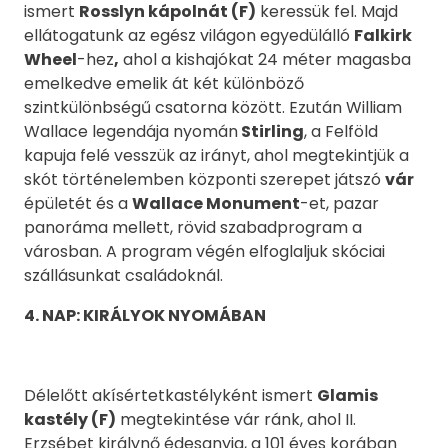
ismert
Rosslyn kápolnát (F)
keressük fel. Majd
ellátogatunk az egész világon egyedülálló
Falkirk
Wheel
-hez
,
ahol a kishajókat 24 méter magasba
emelkedve emelik át két különböző
szintkülönbségű csatorna között. Ezután William
Wallace legendája nyomán
Stirling
, a Felföld
kapuja felé vesszük az irányt, ahol megtekintjük a
skót történelemben központi szerepet játszó
vár
épületét és a
Wallace Monument
-et, pazar
panoráma mellett, rövid szabadprogram a
városban. A program végén elfoglaljuk skóciai
szállásunkat családoknál.
4
. NAP: KIRÁLYOK NYOMÁBAN
Délelőtt akísértetkastélyként ismert
Glamis
kastély (F)
megtekintése vár ránk, ahol II.
Erzsébet királynő édesanyja, a 101 éves korában