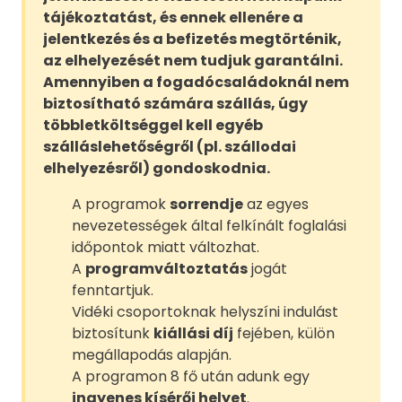
tájékoztatást, és ennek ellenére a
jelentkezés és a befizetés megtörténik,
az elhelyezését nem tudjuk garantálni.
Amennyiben a fogadócsaládoknál nem
biztosítható számára szállás, úgy
többletköltséggel kell egyéb
szálláslehetőségről (pl. szállodai
elhelyezésről) gondoskodnia.
A programok
sorrendje
az egyes
nevezetességek által felkínált foglalási
időpontok miatt változhat.
A
programváltoztatás
jogát
fenntartjuk.
Vidéki csoportoknak helyszíni indulást
biztosítunk
kiállási díj
fejében, külön
megállapodás alapján.
A programon 8 fő után adunk egy
ingyenes kísérői helyet
.