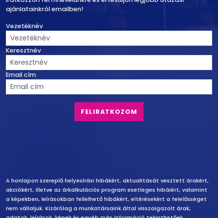
ajánlatainkról emailben!
Vezetéknév
Keresztnév
Email cím
Felelősség vállalás
A honlapon szereplő helyesírási hibákért, aktualitását vesztett árakért,
akciókért, illetve az árkalkulációs program esetleges hibáiért, valamint
a képekben, leírásokban fellelhető hibákért, eltérésekért a felelősséget
nem vállaljuk. Kizárólag a munkatársaink által visszaigazolt árak,
adatok, leírások, képek és egyéb más információ tekinthetőek