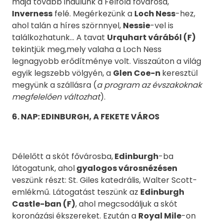
majd tovább indulunk a Felföld fővárosa,
Inverness
felé. Megérkezünk a
Loch Ness
-hez,
ahol talán a híres szörnnyel,
Nessie
-vel is
találkozhatunk... A tavat
Urquhart várából (F)
tekintjük meg,mely valaha a Loch Ness
legnagyobb erődítménye volt. Visszaúton a világ
egyik legszebb völgyén, a
Glen Coe-n
keresztül
megyünk a szállásra (
a program az évszakoknak
megfelelően változhat
).
6
. NAP: EDINBURGH, A FEKETE VÁROS
Délelőtt a skót fővárosba,
Edinburgh
-ba
látogatunk, ahol
gyalogos városnézésen
veszünk részt: St. Giles katedrális, Walter Scott-
emlékmű. Látogatást teszünk az
Edinburgh
Castle-ban (F)
, ahol megcsodáljuk a skót
koronázási ékszereket. Ezután a
Royal Mile
-on