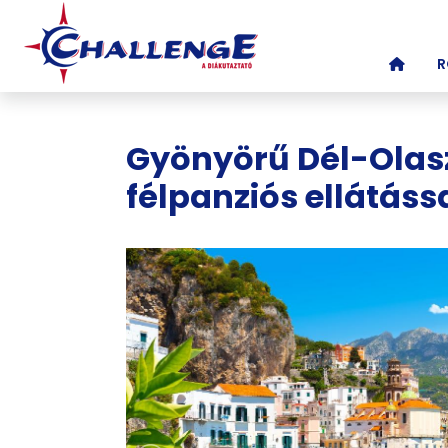
(CURR
R
Gyönyörű Dél-Olasz
félpanziós ellátáss
Képgaléria