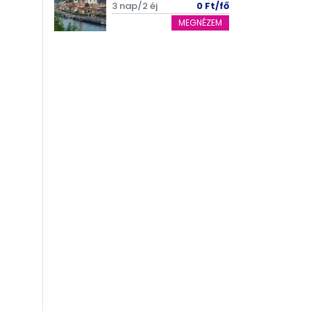
3 nap/2 éj
0 Ft/fő
MEGNÉZEM