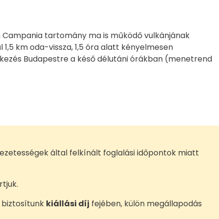
z”, Campania tartomány ma is működő vulkánjának
ül 1,5 km oda-vissza, 1,5 óra alatt kényelmesen
 érkezés Budapestre a késő délutáni órákban (menetrend
zetességek által felkínált foglalási időpontok miatt
tjuk.
 biztosítunk
kiállási díj
fejében, külön megállapodás