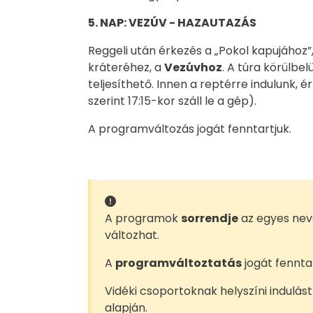
5. NAP: VEZÚV - HAZAUTAZÁS
Reggeli után érkezés a „Pokol kapujáho
kráteréhez, a
Vezúvhoz
. A túra körülbel
teljesíthető. Innen a reptérre indulunk,
szerint 17:15-kor száll le a gép).
A programváltozás jogát fenntartjuk.
A programok
sorrendje
az egyes neve
változhat.
A
programváltoztatás
jogát fenntar
Vidéki csoportoknak helyszíni indulást
alapján.