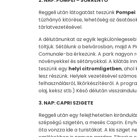
2. NAP: POMPEI – SORRENTO
Reggeli után látogatást teszünk
Pompei
tűzhányó kitörése, lehetőség az ásatáso
tárlatvezetésével.
A délutánunkat az egyik legkülönlegesebb
töltjük. Sétálunk a belvárosban, majd A P
Comunale-ba érkezünk. A park nagyon ro
növényekkel és sétányokkal. A kilátás in
teszünk egy
helyi citromligetben
, ahol
lesz részünk. Helyiek vezetésével számo
felhasználásról, likőrkészítésről. A progr
olaj, keksz stb.) Késő délután visszaindul
3. NAP: CAPRI SZIGETE
Reggeli után egy felejthetetlen kirándul
szépségű szigetén, a mesés Caprin. Enyh
óta vonzza ide a turistákat. A kis szige