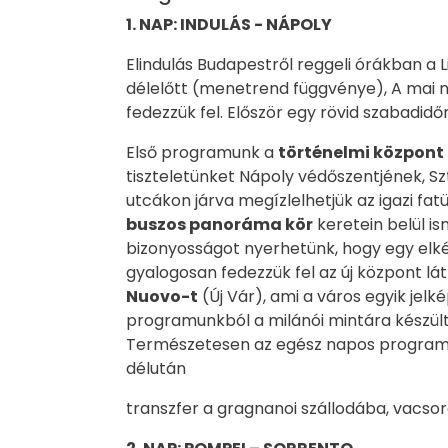
1. NAP: INDULÁS - NÁPOLY
Elindulás Budapestről reggeli órákban a 
délelőtt (menetrend függvénye), A mai 
fedezzük fel. Először egy rövid szabadidőr
Első programunk a
történelmi központ
tiszteletünket Nápoly védőszentjének, Sz
utcákon járva megízlelhetjük az igazi fat
buszos panoráma kör
keretein belül i
bizonyosságot nyerhetünk, hogy egy elk
gyalogosan fedezzük fel az új központ lá
Nuovo-t
(Új Vár), ami a város egyik je
programunkból a milánói mintára készül
Természetesen az egész napos program so
délután
transzfer a gragnanoi szállodába, vacsor