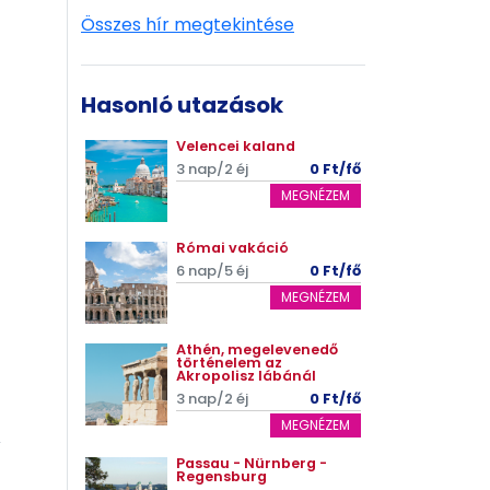
Összes hír megtekintése
Hasonló utazások
Velencei kaland
3 nap/2 éj
0 Ft/fő
MEGNÉZEM
Római vakáció
6 nap/5 éj
0 Ft/fő
MEGNÉZEM
Athén, megelevenedő
történelem az
Akropolisz lábánál
3 nap/2 éj
0 Ft/fő
MEGNÉZEM
Passau - Nürnberg -
Regensburg