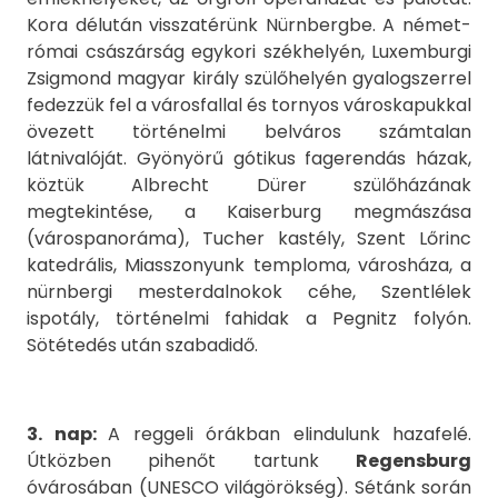
Kora délután visszatérünk Nürnbergbe. A német-
római császárság egykori székhelyén, Luxemburgi
Zsigmond magyar király szülőhelyén gyalogszerrel
fedezzük fel a városfallal és tornyos városkapukkal
övezett történelmi belváros számtalan
látnivalóját. Gyönyörű gótikus fagerendás házak,
köztük Albrecht Dürer szülőházának
megtekintése, a Kaiserburg megmászása
(várospanoráma), Tucher kastély, Szent Lőrinc
katedrális, Miasszonyunk temploma, városháza, a
nürnbergi mesterdalnokok céhe, Szentlélek
ispotály, történelmi fahidak a Pegnitz folyón.
Sötétedés után szabadidő.
3. nap:
A reggeli órákban elindulunk hazafelé.
Útközben pihenőt tartunk
Regensburg
óvárosában (UNESCO világörökség). Sétánk során