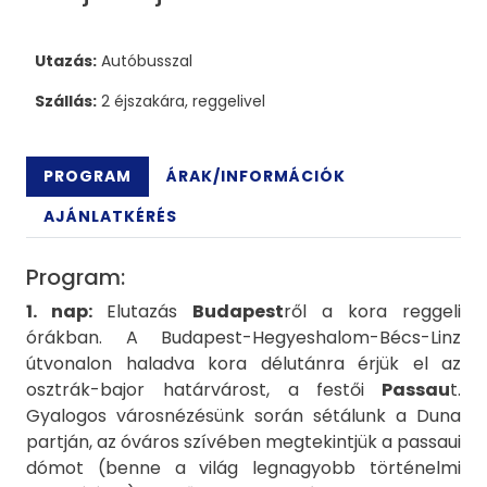
Utazás:
Autóbusszal
Szállás:
2 éjszakára, reggelivel
PROGRAM
ÁRAK/INFORMÁCIÓK
AJÁNLATKÉRÉS
Program:
1. nap:
Elutazás
Budapest
ről a kora reggeli
órákban. A Budapest-Hegyeshalom-Bécs-Linz
útvonalon haladva kora délutánra érjük el az
osztrák-bajor határvárost, a festői
Passau
t.
Gyalogos városnézésünk során sétálunk a Duna
partján, az óváros szívében megtekintjük a passaui
dómot (benne a világ legnagyobb történelmi