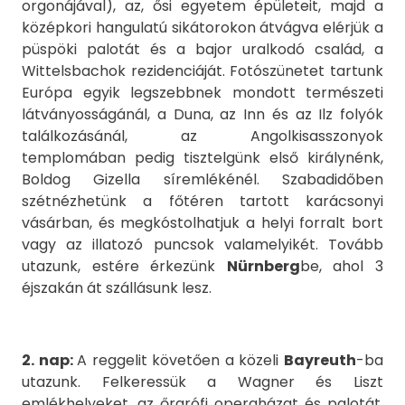
orgonájával), az, ősi egyetem épületeit, majd a
középkori hangulatú sikátorokon átvágva elérjük a
püspöki palotát és a bajor uralkodó család, a
Wittelsbachok rezidenciáját. Fotószünetet tartunk
Európa egyik legszebbnek mondott természeti
látványosságánál, a Duna, az Inn és az Ilz folyók
találkozásánál, az Angolkisasszonyok
templomában pedig tisztelgünk első királynénk,
Boldog Gizella síremlékénél. Szabadidőben
szétnézhetünk a főtéren tartott karácsonyi
vásárban, és megkóstolhatjuk a helyi forralt bort
vagy az illatozó puncsok valamelyikét. Tovább
utazunk, estére érkezünk
Nürnberg
be, ahol 3
éjszakán át szállásunk lesz.
2. nap:
A reggelit követően a közeli
Bayreuth
-ba
utazunk. Felkeressük a Wagner és Liszt
emlékhelyeket, az őrgrófi operaházat és palotát.