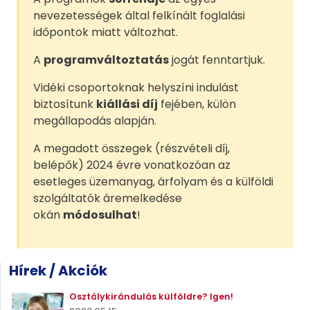
nevezetességek által felkínált foglalási
időpontok miatt változhat.
A
programváltoztatás
jogát fenntartjuk.
Vidéki csoportoknak helyszíni indulást
biztosítunk
kiállási díj
fejében, külön
megállapodás alapján.
A megadott összegek (részvételi díj,
belépők) 2024 évre vonatkozóan az
esetleges üzemanyag, árfolyam és a külföldi
szolgáltatók áremelkedése
okán
módosulhat
!
Hírek / Akciók
Osztálykirándulás külföldre? Igen!