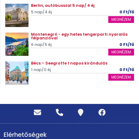
Berlin, autóbusszal 5 nap/ 4 éj
5 nap/4 éj
0 Ft/fő
MEGNÉZEM
Montenegró - egy hetes tengerparti nyaralás
félpanzióval
6 nap/5 éj
0 Ft/fő
MEGNÉZEM
Bécs – Seegrotte 1 napos kirándulás
1 nap/0 éj
0 Ft/fő
MEGNÉZEM
Elérhetőségek