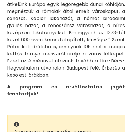
átkelünk Európa egyik legöregebb dunai kőhídján,
megnézzük a rómaiak által emelt városkaput, a
sóházat, Kepler lakóházát, a német birodalmi
gyűlés házát, a reneszánsz városházát, a híres
középkori lakótornyokat. Bemegyünk az 1273-tól
közel 600 éven keresztül épített, lenyűgöző Szent
Péter katedrálisba is, amelynek 105 méter magas
kettős tornya messziről uralja a város látképét.
Ezzel az élménnyel utazunk tovább a Linz-Bécs-
Hegyeshalom útvonalon Budapest felé. Érkezés a
késő esti órákban.
A program és árváltoztatás jogát
fenntartjuk!
A programok
sorrendje
az egyes