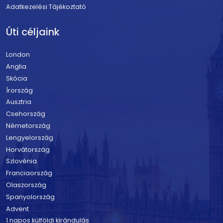
Adatkezelési Tájékoztató
Úti céljaink
London
Anglia
Skócia
Írország
Ausztria
Csehország
Németország
Lengyelország
Horvátország
Szlovénia
Franciaország
Olaszország
Spanyolország
Advent
1 napos külföldi kirándulás