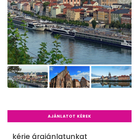
AJÁNLATOT KÉREK
kérje árajánlatunkat