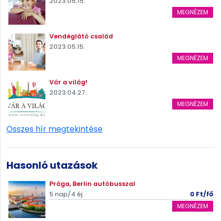
2023.05.15.
MEGNÉZEM
Vendéglátó család
2023.05.15.
MEGNÉZEM
Vár a világ!
2023.04.27.
MEGNÉZEM
Összes hír megtekintése
Hasonló utazások
Prága, Berlin autóbusszal
5 nap/4 éj
0 Ft/fő
MEGNÉZEM