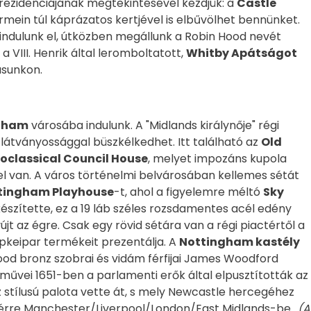
 rezidenciájának megtekintésével kezdjük: a
Castle
ermein túl káprázatos kertjével is elbűvölhet bennünket.
indulunk el, útközben megállunk a Robin Hood nevét
a VIII. Henrik által leromboltatott,
Whitby Apátságot
lásunkon.
gham
városába indulunk. A "Midlands királynője" régi
 látványossággal büszkélkedhet. Itt található az
Old
oclassical Council House
, melyet impozáns kupola
el van. A város történelmi belvárosában kellemes sétát
tingham Playhouse
-t, ahol a figyelemre méltó
Sky
készítette, ez a 19 láb széles rozsdamentes acél edény
yújt az égre. Csak egy rövid sétára van a régi piactértől a
sipkeipar termékeit prezentálja. A
Nottingham kastély
 Hood bronz szobrai és vidám férfijai James Woodford
vei 1651-ben a parlamenti erők által elpusztították az
z stílusú palota vette át, s mely Newcastle hercegéhez
térre Manchester/Liverpool/London/East Midlands-be..
(A