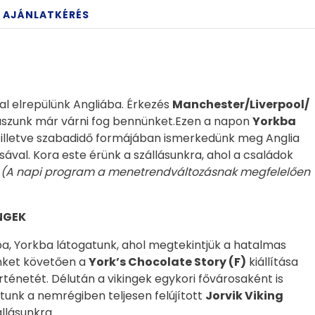
AJÁNLATKÉRÉS
al elrepülünk Angliába. Érkezés
Manchester/Liverpool/
uszunk már várni fog bennünket.Ezen a napon
Yorkba
, illetve szabadidő formájában ismerkedünk meg Anglia
ával. Kora este érünk a szállásunkra, ahol a családok
.
(A napi program a menetrendváltozásnak megfelelően
NGEK
a, Yorkba látogatunk, ahol megtekintjük a hatalmas
nket követően a
York’s Chocolate Story (F)
kiállítása
ténetét. Délután a vikingek egykori fővárosaként is
unk a nemrégiben teljesen felújított
Jorvik Viking
állásunkra.