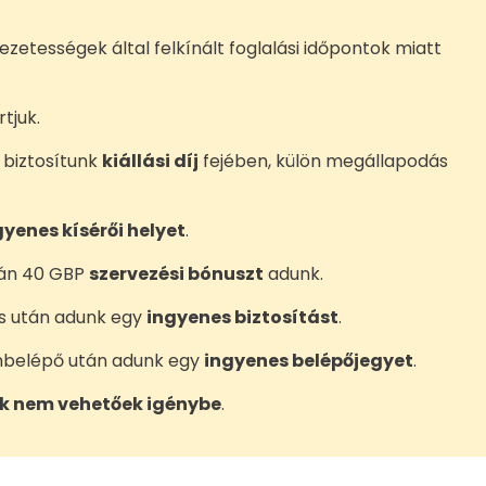
zetességek által felkínált foglalási időpontok miatt
tjuk.
 biztosítunk
kiállási díj
fejében, külön megállapodás
gyenes kísérői helyet
.
tán 40 GBP
szervezési bónuszt
adunk.
ás után adunk egy
ingyenes biztosítást
.
mbelépő után adunk egy
ingyenes belépőjegyet
.
k nem vehetőek igénybe
.