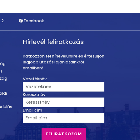
.2
Facebook
Hírlevél feliratkozás
Iratkozzon fel hírlevelünkre és értesüljön
legjobb utazási ajánlatainkról
zág
emailben!
g
szág
Vezetéknév
öldi
Keresztnév
ndulás
Email cím