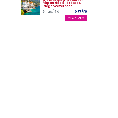
félpanziós ellátással,
idegenvezetéssel
5 nap/4 éj
0 Ft/fő
MEGNÉZEM