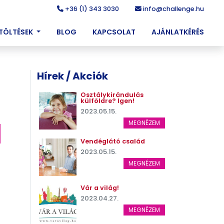
+36 (1) 343 3030
info@challenge.hu
ETÖLTÉSEK
BLOG
KAPCSOLAT
AJÁNLATKÉRÉS
Hírek / Akciók
Osztálykirándulás
külföldre? Igen!
2023.05.15.
MEGNÉZEM
Vendéglátó család
2023.05.15.
MEGNÉZEM
Vár a világ!
2023.04.27.
MEGNÉZEM