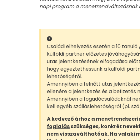
napi program a menetrendváltozásnak m
Családi elhelyezés esetén a 10 tanuló /
külföldi partner előzetes jóváhagyásá
utas jelentkezésének elfogadása előt
hogy egyeztethessünk a külföldi part
lehetőségéről.
Amennyiben a felnőtt utas jelentkezé
ellenére a jelentkezés és a befizetés 
Amennyiben a fogadócsaládoknál nem 
kell egyéb szálláslehetőségről (pl. sz
A kedvező árhoz a menetrendszeri
foglalás
szükséges, konkrét nevekk
nem visszaválthatóak.
Ha valaki 