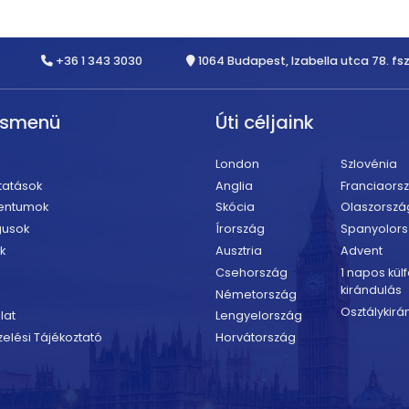
+36 1 343 3030
1064 Budapest, Izabella utca 78. fsz
rsmenü
Úti céljaink
London
Szlovénia
tatások
Anglia
Franciaors
entumok
Skócia
Olaszorszá
gusok
Írország
Spanyolor
k
Ausztria
Advent
Csehország
1 napos külf
kirándulás
Németország
Osztálykirá
lat
Lengyelország
elési Tájékoztató
Horvátország