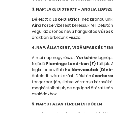
3
. NAP:
LAKE DISTRICT – ANGLIA LEGSZ
Délelőtt a
Lake District
-hez kirándulunk
Aira Force
vízesést keressük fel. Délutá
végül az azonos nevű hangulatos
város
órákban érkezünk vissza.
4
. NAP:
ÁLLATKERT, VIDÁMPARK ÉS TEN
A mai nap nagyrészét
Yorkshire
legnéps
fejlődő
Flamingo Land-ben (F)
töltjük.
legkülönbözőbb
hullámvasutak
(
Dínó-
önfeledt szórakozást. Délután
Scarboro
tengerpartján, illetve várromja környékén 
megkóstolhatjuk, de egy igazi ötórai teár
családokhoz.
5. NAP: UTAZÁS TÉRBEN ÉS IDŐBEN