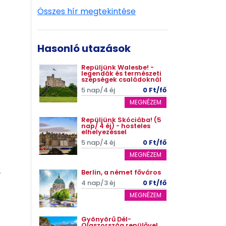
Összes hír megtekintése
Hasonló utazások
Repüljünk Walesbe! -
legendák és természeti
szépségek családoknál
5 nap/4 éj
0 Ft/fő
MEGNÉZEM
Repüljünk Skóciába! (5
nap/ 4 éj) - hosteles
elhelyezéssel
5 nap/4 éj
0 Ft/fő
MEGNÉZEM
ő
Berlin, a német főváros
4 nap/3 éj
0 Ft/fő
MEGNÉZEM
Gyönyörű Dél-
Olaszország repülővel,