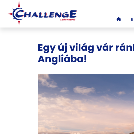
(CURR
R
Egy új világ vár rá
Angliába!
Képgaléria