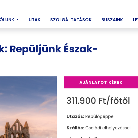
ENT)
ÓLUNK
UTAK
SZOLGÁLTATÁSOK
BUSZAINK
L
nk: Repüljünk Észak-
AJÁNLATOT KÉREK
311.900 Ft/főtől
Utazás:
Repülőgéppel
Szállás:
Családi elhelyezéssel