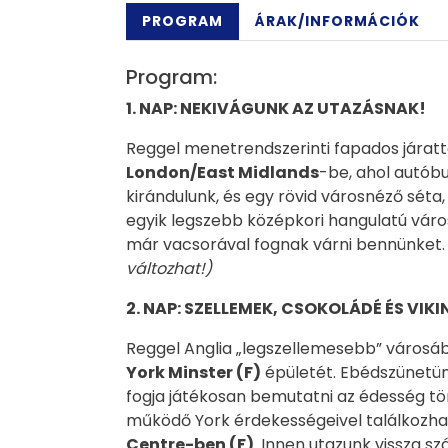
PROGRAM
ÁRAK/INFORMÁCIÓK
Program:
1. NAP: NEKIVÁGUNK AZ UTAZÁSNAK!
Reggel menetrendszerinti fapados járatt
London/East Midlands
-be, ahol autób
kirándulunk, és egy rövid városnéző séta
egyik legszebb középkori hangulatú város
már vacsorával fognak várni bennünket
változhat!)
2
. NAP:
SZELLEMEK, CSOKOLÁDÉ ÉS VIKI
Reggel Anglia „legszellemesebb” városáb
York Minster (F)
épületét. Ebédszünetü
fogja játékosan bemutatni az édesség tör
működő York érdekességeivel találkozhat
Centre-ben (F)
. Innen utazunk vissza sz