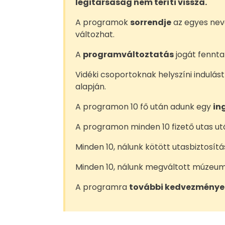
légitársaság nem téríti vissza.
A programok
sorrendje
az egyes neve
változhat.
A
programváltoztatás
jogát fenntar
Vidéki csoportoknak helyszíni indulást
alapján.
A programon 10 fő után adunk egy
in
A programon minden 10 fizető utas u
Minden 10, nálunk kötött utasbiztosít
Minden 10, nálunk megváltott múzeu
A programra
további kedvezménye