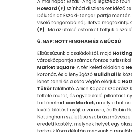
A mai napot Észak-Anglia legszebb főúri
Howard (F)
színházi díszleteket idéző t
Délután az Északi-tenger partja mentén 
viselő tengeröbölnél, illetve megtekintjük 
(F)
. Ma az utolsó esténket töltjük a szál
6. NAP: NOTTHINGHAM ÉS A BÚCSÚ
Elbúcsúzunk a családoktól, majd
Nottin
városközpontja számos fontos turisztikai
Market Square
. A tér keleti oldalán a
Ne
koronáz, és a lenyűgöző
Guildhall
is köz
lehet tenni és a séta végén elérjük a
Not
Tükör
található. Anish Kapoor szobrász 
felfelé mutat, és egyedülálló pillantást n
történelmi
Lace Market
, amely a brit c
kiváló kilátást nyújt a városra, és Robin
Nottingham születésű szobrászművésze mű
eredeti kastély, melynek helyét egy olas
tartozik.Kora délután megyünk a repülő