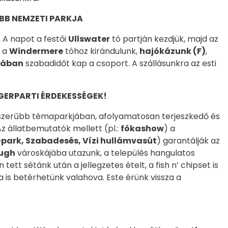
EBB NEMZETI PARKJA
. A napot a festői
Ullswater
tó partján kezdjük, majd az
n a
Windermere
tóhoz kirándulunk,
hajókázunk (F)
,
kában
szabadidőt kap a csoport. A szállásunkra az esti
GERPARTI ÉRDEKESSÉGEK!
zerűbb témaparkjában, afolyamatosan terjeszkedő és
 Az állatbemutatók mellett (pl.:
fókashow
) a
park, Szabadesés, Vízi hullámvasút
) garantálják az
ugh
városkájába utazunk, a település hangulatos
tett sétánk után a jellegzetes ételt, a fish n’ chipset is
a is betérhetünk valahova. Este érünk vissza a