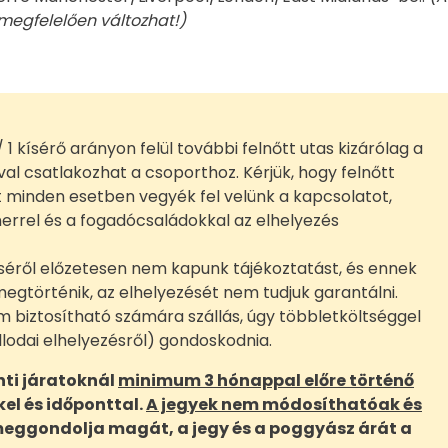
egfelelően változhat!)
 1 kísérő arányon felül további felnőtt utas kizárólag a
val csatlakozhat a csoporthoz. Kérjük, hogy felnőtt
t minden esetben vegyék fel velünk a kapcsolatot,
nerrel és a fogadócsaládokkal az elhelyezés
séről előzetesen nem kapunk tájékoztatást, és ennek
megtörténik, az elhelyezését nem tudjuk garantálni.
biztosítható számára szállás, úgy többletköltséggel
állodai elhelyezésről) gondoskodnia.
nti járatoknál
minimum 3 hónappal előre történő
el és időponttal.
A jegyek nem módosíthatóak és
meggondolja magát, a jegy és a poggyász árát a