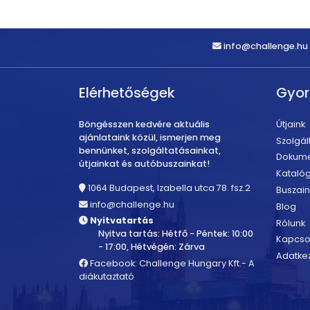
info@challenge.hu
Elérhetőségek
Gyo
Böngésszen kedvére aktuális
Útjaink
ajánlataink közül, ismerjen meg
Szolgál
bennünket, szolgáltatásainkat,
Dokum
útjainkat és autóbuszainkat!
Kataló
1064 Budapest, Izabella utca 78. fsz.2
Buszain
info@challenge.hu
Blog
Nyitvatartás
Rólunk
Nyitva tartás: Hétfő - Péntek: 10:00
Kapcso
- 17:00, Hétvégén: Zárva
Adatkez
Facebook: Challenge Hungary Kft.- A
diákutaztató