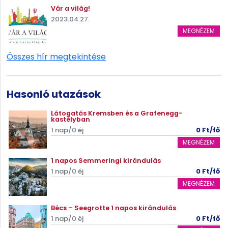
Vár a világ!
2023.04.27.
MEGNÉZEM
Összes hír megtekintése
Hasonló utazások
Látogatás Kremsben és a Grafenegg-
kastélyban
1 nap/0 éj
0 Ft/fő
MEGNÉZEM
1 napos Semmeringi kirándulás
1 nap/0 éj
0 Ft/fő
MEGNÉZEM
Bécs – Seegrotte 1 napos kirándulás
1 nap/0 éj
0 Ft/fő