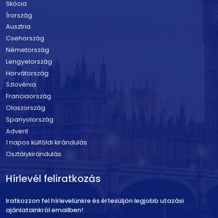
Skócia
Írország
Ausztria
Csehország
Németország
Lengyelország
Horvátország
Szlovénia
Franciaország
Olaszország
Spanyolország
Advent
1 napos külföldi kirándulás
Osztálykirándulás
Hírlevél feliratkozás
Iratkozzon fel hírlevelünkre és értesüljön legjobb utazási
ajánlatainkról emailben!