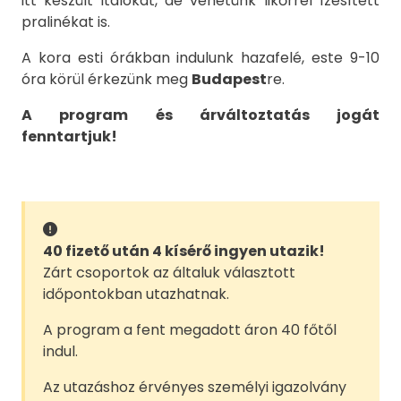
itt készült italokat, de vehetünk likőrrel ízesített
pralinékat is.
A kora esti órákban indulunk hazafelé, este 9-10
óra körül érkezünk meg
Budapest
re.
A program és árváltoztatás jogát
fenntartjuk!
40 fizető után 4 kísérő ingyen utazik!
Zárt csoportok az általuk választott
időpontokban utazhatnak.
A program a fent megadott áron 40 főtől
indul.
Az utazáshoz érvényes személyi igazolvány