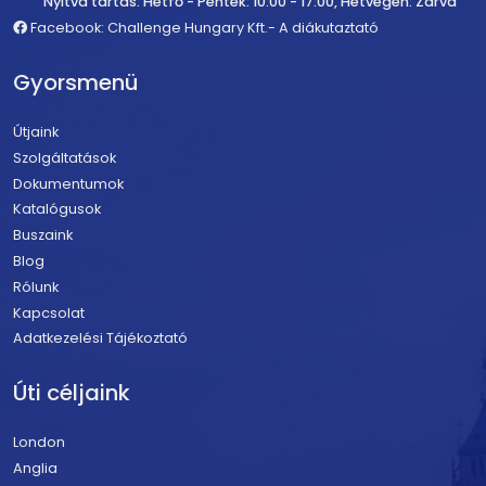
Nyitva tartás: Hétfő - Péntek: 10:00 - 17:00, Hétvégén: Zárva
Facebook: Challenge Hungary Kft.- A diákutaztató
Gyorsmenü
Útjaink
Szolgáltatások
Dokumentumok
Katalógusok
Buszaink
Blog
Rólunk
Kapcsolat
Adatkezelési Tájékoztató
Úti céljaink
London
Anglia