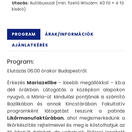
Utazás:
Autóbusszal (min. fizető létszám: 40 fő + 4 fő
kísérő)
PROGRAM
ÁRAK/INFORMÁCIÓK
AJÁNLATKÉRÉS
Program:
Elutazás 06.00 órakor Budapestről.
Érkezés
Mariazellbe
– kisebb megállókkal – kb.a
déli órákban. Látogatás a középkori alapokon
nyugvó, a Mária-út kiindulási pontjának is számító
Bazilikában és annak Kincstárában. Fakultatív
programként látogatást teszünk a patinás
Likőrmanufaktúrában
, ahol megismerkedünk a
likőrkészítés rejtelmeivel és meg is kóstolhatjuk az