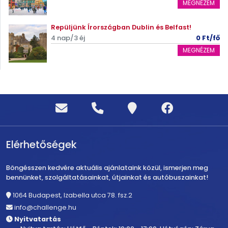
MEGNÉZEM
Repüljünk Írországban Dublin és Belfast!
4 nap/3 éj
0 Ft/fő
MEGNÉZEM
Elérhetőségek
Böngésszen kedvére aktuális ajánlataink közül, ismerjen meg
bennünket, szolgáltatásainkat, útjainkat és autóbuszainkat!
1064 Budapest, Izabella utca 78. fsz.2
info@challenge.hu
Nyitvatartás