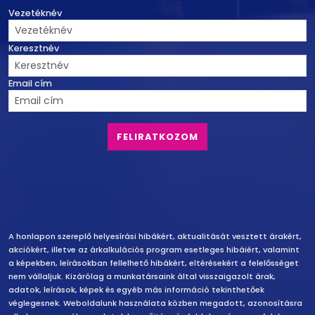
Vezetéknév
Keresztnév
Email cím
Felelősség vállalás
A honlapon szereplő helyesírási hibákért, aktualitását vesztett árakért,
akciókért, illetve az árkalkulációs program esetleges hibáiért, valamint
a képekben, leírásokban fellelhető hibákért, eltérésekért a felelősséget
nem vállaljuk. Kizárólag a munkatársaink által visszaigazolt árak,
adatok, leírások, képek és egyéb más információ tekinthetőek
véglegesnek. Weboldalunk használata közben megadott, azonosításra