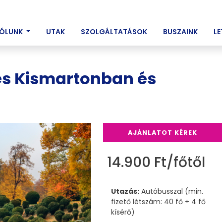
ENT)
ÓLUNK
UTAK
SZOLGÁLTATÁSOK
BUSZAINK
L
és Kismartonban és
AJÁNLATOT KÉREK
14.900 Ft/főtől
Utazás:
Autóbusszal (min.
fizető létszám: 40 fő + 4 fő
kísérő)