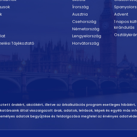
gusok
Írország
Spanyolor
k
Ausztria
Advent
Csehország
1 napos külf
kirándulás
Németország
Osztálykirá
lat
Lengyelország
elési Tájékoztató
Horvátország
ztett árakért, akciókért, illetve az árkalkulációs program esetleges hibáiért,
unkatársaink által visszaigazolt árak, adatok, leírások, képek és egyéb más 
emélyes adatok begyűjtése és feldolgozása megfelel az érvényes adatvédel