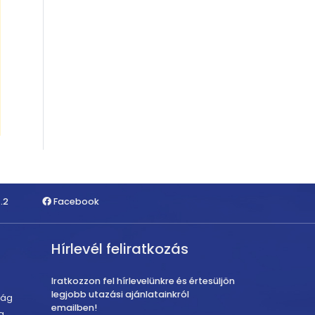
.2
Facebook
Hírlevél feliratkozás
Iratkozzon fel hírlevelünkre és értesüljön
legjobb utazási ajánlatainkról
zág
emailben!
g