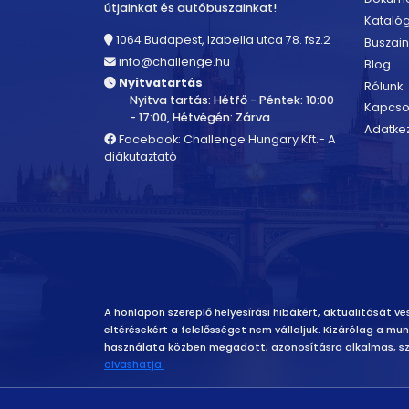
útjainkat és autóbuszainkat!
Kataló
1064 Budapest, Izabella utca 78. fsz.2
Buszain
info@challenge.hu
Blog
Nyitvatartás
Rólunk
Nyitva tartás: Hétfő - Péntek: 10:00
Kapcso
- 17:00, Hétvégén: Zárva
Adatkez
Facebook: Challenge Hungary Kft.- A
diákutaztató
Felelősség vállalás
A honlapon szereplő helyesírási hibákért, aktualitását ves
eltérésekért a felelősséget nem vállaljuk. Kizárólag a m
használata közben megadott, azonosításra alkalmas, sz
olvashatja.