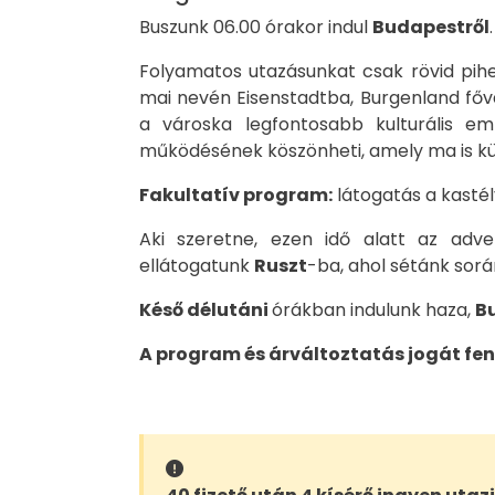
Buszunk 06.00 órakor indul
Budapestről
.
Folyamatos utazásunkat csak rövid pihe
mai nevén Eisenstadtba, Burgenland fővá
a városka legfontosabb kulturális em
működésének köszönheti, amely ma is kü
Fakultatív program:
látogatás a kasté
Aki szeretne, ezen idő alatt az adve
ellátogatunk
Ruszt
-ba, ahol sétánk sorá
Késő délutáni
órákban indulunk haza,
B
A program és árváltoztatás jogát fen