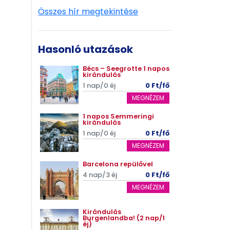
Összes hír megtekintése
Hasonló utazások
Bécs – Seegrotte 1 napos
kirándulás
1 nap/0 éj
0 Ft/fő
MEGNÉZEM
1 napos Semmeringi
kirándulás
1 nap/0 éj
0 Ft/fő
MEGNÉZEM
Barcelona repülővel
4 nap/3 éj
0 Ft/fő
MEGNÉZEM
Kirándulás
Burgenlandba! (2 nap/1
éj)