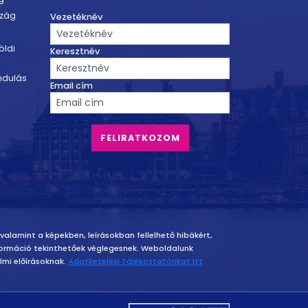
szág
Vezetéknév
öldi
Keresztnév
ndulás
Email cím
 valamint a képekben, leírásokban fellelhető hibákért,
információ tekinthetőek véglegesnek. Weboldalunk
mi előírásoknak.
Adatkezelési Tájékoztatónkat itt