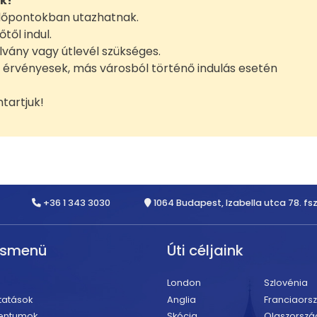
ik!
 időpontokban utazhatnak.
től indul.
lvány vagy útlevél szükséges.
 érvényesek, más városból történő indulás esetén
tartjuk!
+36 1 343 3030
1064 Budapest, Izabella utca 78. fsz
rsmenü
Úti céljaink
London
Szlovénia
tatások
Anglia
Franciaors
entumok
Skócia
Olaszorszá