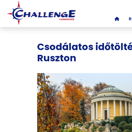
(CURR
R
Csodálatos időtölt
Ruszton
Képgaléria