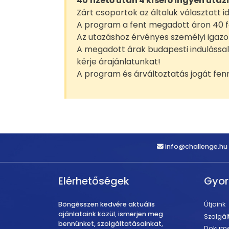
40 fizető után 4 kísérő ingyen utaz
Zárt csoportok az általuk választott
A program a fent megadott áron 40 fő
Az utazáshoz érvényes személyi igazo
A megadott árak budapesti indulással
kérje árajánlatunkat!
A program és árváltoztatás jogát fenn
info@challenge.hu
Elérhetőségek
Gyo
Böngésszen kedvére aktuális
Útjaink
ajánlataink közül, ismerjen meg
Szolgál
bennünket, szolgáltatásainkat,
Dokum