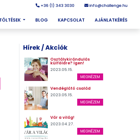
+36 (1) 343 3030
info@challenge.hu
ETÖLTÉSEK
BLOG
KAPCSOLAT
AJÁNLATKÉRÉS
Hírek / Akciók
Osztálykirándulás
külföldre? Igen!
2023.05.15.
MEGNÉZEM
Vendéglátó család
2023.05.15.
MEGNÉZEM
Vár a világ!
2023.04.27.
MEGNÉZEM