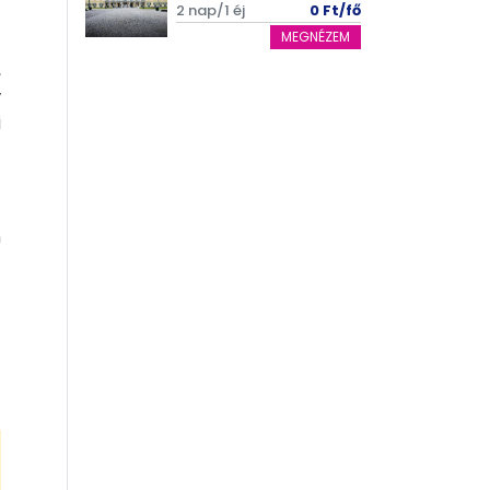
2 nap/1 éj
0 Ft/fő
MEGNÉZEM
,
y
i
n