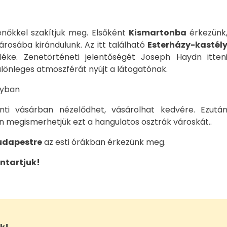
nőkkel szakítjuk meg. Elsőként
Kismartonba
érkezünk
rosába kirándulunk. Az itt található
Esterházy-kastél
léke. Zenetörténeti jelentőségét Joseph Haydn itten
lönleges atmoszférát nyújt a látogatónak.
lyban
nti vásárban nézelődhet, vásárolhat kedvére. Ezutá
n megismerhetjük ezt a hangulatos osztrák városkát..
udapestre
az esti órákban érkezünk meg.
ntartjuk!