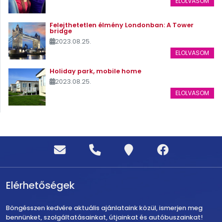
ELOLVASOM
Felejthetetlen élmény Londonban: A Tower
bridge
2023.08.25.
ELOLVASOM
Holiday park, mobile home
2023.08.25.
ELOLVASOM
Elérhetőségek
Böngésszen kedvére aktuális ajánlataink közül, ismerjen meg
bennünket, szolgáltatásainkat, útjainkat és autóbuszainkat!