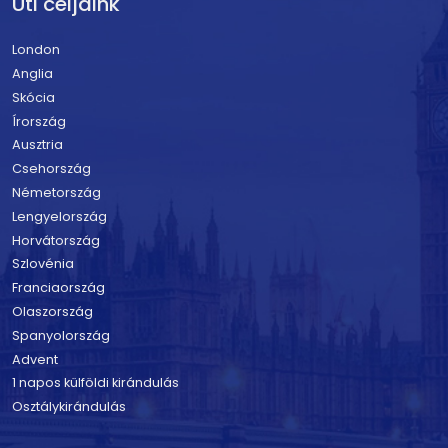
Úti céljaink
London
Anglia
Skócia
Írország
Ausztria
Csehország
Németország
Lengyelország
Horvátország
Szlovénia
Franciaország
Olaszország
Spanyolország
Advent
1 napos külföldi kirándulás
Osztálykirándulás