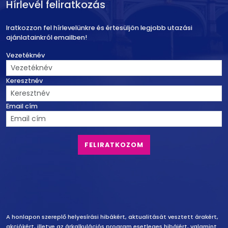
Hírlevél feliratkozás
Iratkozzon fel hírlevelünkre és értesüljön legjobb utazási
ajánlatainkról emailben!
Vezetéknév
Keresztnév
Email cím
Felelősség vállalás
A honlapon szereplő helyesírási hibákért, aktualitását vesztett árakért,
akciókért, illetve az árkalkulációs program esetleges hibáiért, valamint