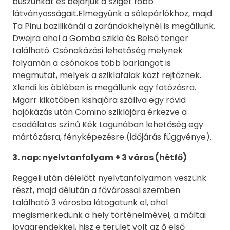
buszunkat és bejárjuk a sziget főbb
látványosságait.Elmegyünk a sólepárlókhoz, majd
Ta Pinu bazilikánál a zarándokhelynél is megállunk.
Dwejra ahol a Gomba szikla és Belső tenger
található. Csónakázási lehetőség melynek
folyamán a csónakos több barlangot is
megmutat, melyek a sziklafalak közt rejtőznek.
Xlendi kis öblében is megállunk egy fotózásra.
Mgarr kikötőben kishajóra szállva egy rövid
hajókázás után Comino sziklájára érkezve a
csodálatos színű Kék Lagunában lehetőség egy
mártózásra, fényképezésre (időjárás függvénye).
3. nap: nyelvtanfolyam + 3 város (hétfő)
Reggeli után délelőtt nyelvtanfolyamon veszünk
részt, majd délután a fővárossal szemben
található 3 városba látogatunk el, ahol
megismerkedünk a hely történelmével, a máltai
lovagrendekkel, hisz e terület volt az ő első