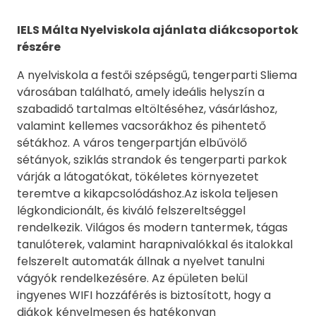
IELS Málta Nyelviskola ajánlata diákcsoportok
részére
A nyelviskola a festői szépségű, tengerparti Sliema
városában található, amely ideális helyszín a
szabadidő tartalmas eltöltéséhez, vásárláshoz,
valamint kellemes vacsorákhoz és pihentető
sétákhoz. A város tengerpartján elbűvölő
sétányok, sziklás strandok és tengerparti parkok
várják a látogatókat, tökéletes környezetet
teremtve a kikapcsolódáshoz.Az iskola teljesen
légkondicionált, és kiváló felszereltséggel
rendelkezik. Világos és modern tantermek, tágas
tanulóterek, valamint harapnivalókkal és italokkal
felszerelt automaták állnak a nyelvet tanulni
vágyók rendelkezésére. Az épületen belül
ingyenes WIFI hozzáférés is biztosított, hogy a
diákok kényelmesen és hatékonyan