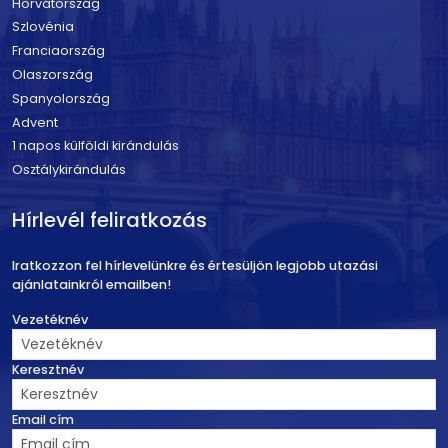
Horvátország
Szlovénia
Franciaország
Olaszország
Spanyolország
Advent
1 napos külföldi kirándulás
Osztálykirándulás
Hírlevél feliratkozás
Iratkozzon fel hírlevelünkre és értesüljön legjobb utazási
ajánlatainkról emailben!
Vezetéknév
Keresztnév
Email cím