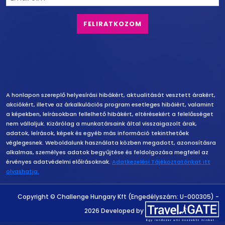
Felelősség vállalás
A honlapon szereplő helyesírási hibákért, aktualitását vesztett árakért,
akciókért, illetve az árkalkulációs program esetleges hibáiért, valamint
a képekben, leírásokban fellelhető hibákért, eltérésekért a felelősséget
nem vállaljuk. Kizárólag a munkatársaink által visszaigazolt árak,
adatok, leírások, képek és egyéb más információ tekinthetőek
véglegesnek. Weboldalunk használata közben megadott, azonosításra
alkalmas, személyes adatok begyűjtése és feldolgozása megfelel az
érvényes adatvédelmi előírásoknak.
Adatkezelési Tájékoztatónkat itt
olvashatja.
Copyright
Copyright © Challenge Hungary Kft (Engedélyszám: U-000305) -
2026 Developed by