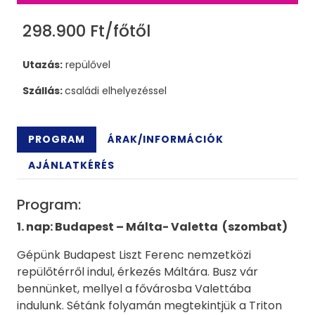
298.900 Ft/főtől
Utazás:
repülővel
Szállás:
családi elhelyezéssel
PROGRAM
ÁRAK/INFORMÁCIÓK
AJÁNLATKÉRÉS
Program:
1. nap: Budapest – Málta-
Valetta
(szombat)
Gépünk Budapest Liszt Ferenc nemzetközi
repülőtérről indul, érkezés Máltára. Busz vár
bennünket, mellyel a fővárosba Valettába
indulunk. Sétánk folyamán megtekintjük a Triton