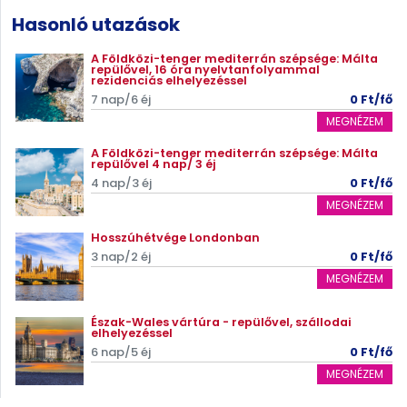
Hasonló utazások
A Földközi-tenger mediterrán szépsége: Málta
repülővel, 16 óra nyelvtanfolyammal
rezidenciás elhelyezéssel
7 nap/6 éj
0 Ft/fő
MEGNÉZEM
A Földközi-tenger mediterrán szépsége: Málta
repülővel 4 nap/ 3 éj
4 nap/3 éj
0 Ft/fő
MEGNÉZEM
Hosszúhétvége Londonban
3 nap/2 éj
0 Ft/fő
MEGNÉZEM
Észak-Wales vártúra - repülővel, szállodai
elhelyezéssel
6 nap/5 éj
0 Ft/fő
MEGNÉZEM