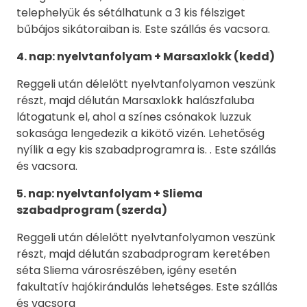
telephelyük és sétálhatunk a 3 kis félsziget
bűbájos sikátoraiban is. Este szállás és vacsora.
4. nap: nyelvtanfolyam + Marsaxlokk
(kedd)
Reggeli után délelőtt nyelvtanfolyamon veszünk
részt, majd délután Marsaxlokk halászfaluba
látogatunk el, ahol a színes csónakok luzzuk
sokasága lengedezik a kikötő vizén. Lehetőség
nyílik a egy kis szabadprogramra is. . Este szállás
és vacsora.
5. nap:
nyelvtanfolyam + Sliema
szabadprogram (szerda)
Reggeli után délelőtt nyelvtanfolyamon veszünk
részt, majd délután szabadprogram keretében
séta Sliema városrészében, igény esetén
fakultatív hajókirándulás lehetséges. Este szállás
és vacsora