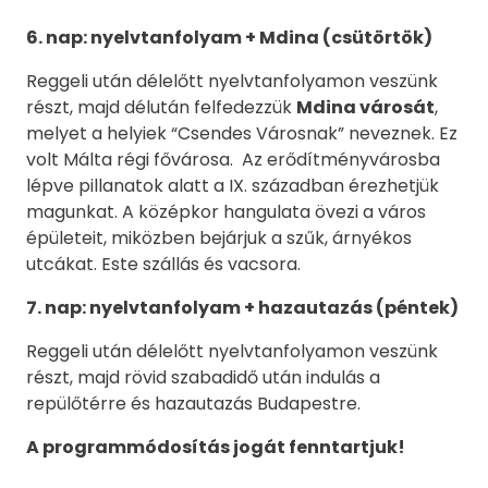
6. nap:
nyelvtanfolyam + Mdina (csütörtök)
Reggeli után délelőtt nyelvtanfolyamon veszünk
részt, majd délután felfedezzük
Mdina városát
,
melyet a helyiek “Csendes Városnak” neveznek. Ez
volt Málta régi fővárosa. Az erődítményvárosba
lépve pillanatok alatt a IX. században érezhetjük
magunkat. A középkor hangulata övezi a város
épületeit, miközben bejárjuk a szűk, árnyékos
utcákat. Este szállás és vacsora.
7. nap:
nyelvtanfolyam + hazautazás (péntek)
Reggeli után délelőtt nyelvtanfolyamon veszünk
részt, majd rövid szabadidő után indulás a
repülőtérre és hazautazás Budapestre.
A programmódosítás jogát fenntartjuk!