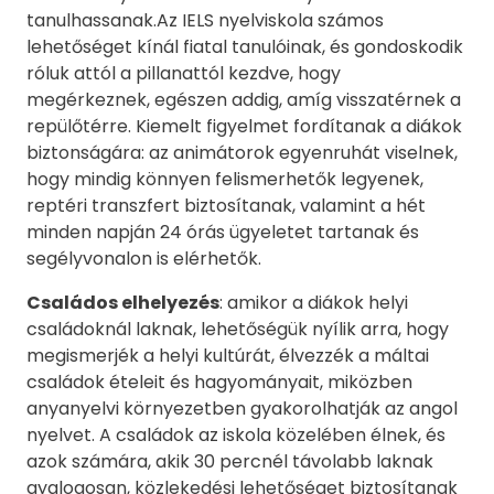
tanulhassanak.Az IELS nyelviskola számos
lehetőséget kínál fiatal tanulóinak, és gondoskodik
róluk attól a pillanattól kezdve, hogy
megérkeznek, egészen addig, amíg visszatérnek a
repülőtérre. Kiemelt figyelmet fordítanak a diákok
biztonságára: az animátorok egyenruhát viselnek,
hogy mindig könnyen felismerhetők legyenek,
reptéri transzfert biztosítanak, valamint a hét
minden napján 24 órás ügyeletet tartanak és
segélyvonalon is elérhetők.
Családos elhelyezés
: amikor a diákok helyi
családoknál laknak, lehetőségük nyílik arra, hogy
megismerjék a helyi kultúrát, élvezzék a máltai
családok ételeit és hagyományait, miközben
anyanyelvi környezetben gyakorolhatják az angol
nyelvet. A családok az iskola közelében élnek, és
azok számára, akik 30 percnél távolabb laknak
gyalogosan, közlekedési lehetőséget biztosítanak