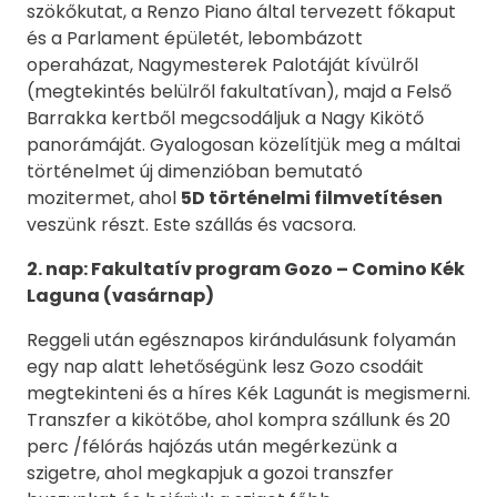
szökőkutat, a Renzo Piano által tervezett főkaput
és a Parlament épületét, lebombázott
operaházat, Nagymesterek Palotáját kívülről
(megtekintés belülről fakultatívan), majd a Felső
Barrakka kertből megcsodáljuk a Nagy Kikötő
panorámáját. Gyalogosan közelítjük meg a máltai
történelmet új dimenzióban bemutató
mozitermet, ahol
5D történelmi filmvetítésen
veszünk részt. Este szállás és vacsora.
2. nap:
Fakultatív program Gozo – Comino Kék
Laguna (vasárnap)
Reggeli után egésznapos kirándulásunk folyamán
egy nap alatt lehetőségünk lesz Gozo csodáit
megtekinteni és a híres Kék Lagunát is megismerni.
Transzfer a kikötőbe, ahol kompra szállunk és 20
perc /félórás hajózás után megérkezünk a
szigetre, ahol megkapjuk a gozoi transzfer